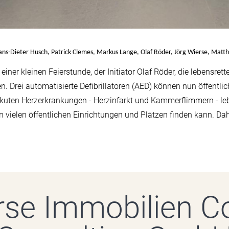
ns-Dieter Husch, Patrick Clemes, Markus Lange, Olaf Röder, Jörg Wierse, Matthi
er kleinen Feierstunde, der Initiator Olaf Röder, die lebensret
. Drei automatisierte Defibrillatoren (AED) können nun öffentli
akuten Herzerkrankungen - Herzinfarkt und Kammerflimmern - le
 an vielen öffentlichen Einrichtungen und Plätzen finden kann. D
rse Immobilien C