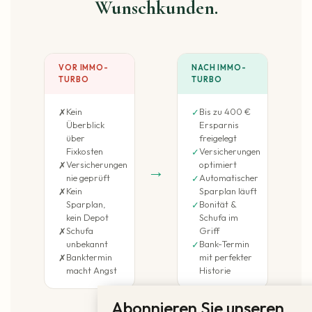
Wunschkunden.
VOR IMMO-
NACH IMMO-
TURBO
TURBO
Kein
Bis zu 400 €
✗
✓
Überblick
Ersparnis
über
freigelegt
Fixkosten
Versicherungen
✓
Versicherungen
optimiert
✗
→
nie geprüft
Automatischer
✓
Kein
Sparplan läuft
✗
Sparplan,
Bonität &
✓
kein Depot
Schufa im
Schufa
Griff
✗
unbekannt
Bank-Termin
✓
Banktermin
mit perfekter
✗
macht Angst
Historie
Abonnieren Sie unseren