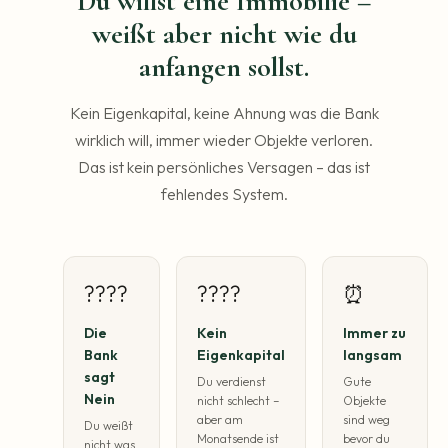
Du willst eine Immobilie –
weißt aber nicht wie du
anfangen sollst.
Kein Eigenkapital, keine Ahnung was die Bank
wirklich will, immer wieder Objekte verloren.
Das ist kein persönliches Versagen – das ist
fehlendes System.
????
????
⏰
Die
Kein
Immer zu
Bank
Eigenkapital
langsam
sagt
Du verdienst
Gute
Nein
nicht schlecht –
Objekte
aber am
sind weg
Du weißt
Monatsende ist
bevor du
nicht was