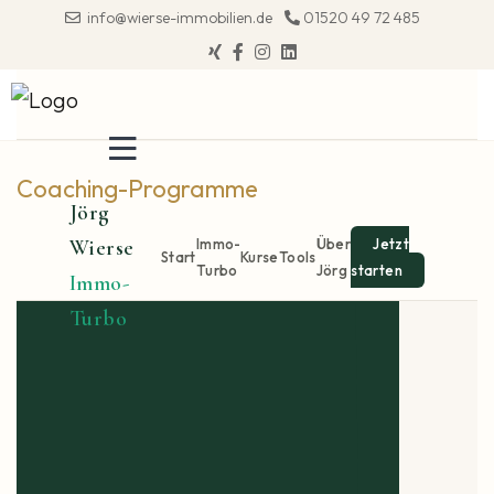
info@wierse-immobilien.de
01520 49 72 485
Coaching-Programme
Jörg
Wierse
Immo-
Über
Jetzt
Start
Kurse
Tools
Turbo
Jörg
starten
Immo-
Turbo