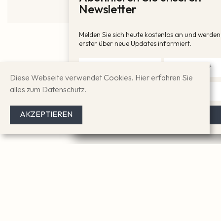
Newsletter
Melden Sie sich heute kostenlos an und werden 
erster über neue Updates informiert.
PREISE
Diese Webseite verwendet Cookies. Hier erfahren Sie
Wähle deinen Einstieg.
alles zum Datenschutz.
Starte klein – wachse mit dem Programm. Kein
AKZEPTIEREN
Risiko, kein Vertrag, kein Verkaufsdruck.
BELIEBTESTE WAHL
EARLY BIRD
PHASE
STANDARD +
€
UPGR
ZOOM
29
€
€
1
146
pro Monat ·
einmali
pro Monat ·
erste 20