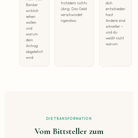
trotzdem nichts
dich
Banker
übrig. Das Geld
entschieden
wirklich
verschwindet
hast.
sehen
irgendwo.
Andere sind
wollen
schneller –
und
und du
warum
weißt nicht
dein
warum.
Antrag
abgelehnt
wird.
DIE TRANSFORMATION
Vom Bittsteller zum